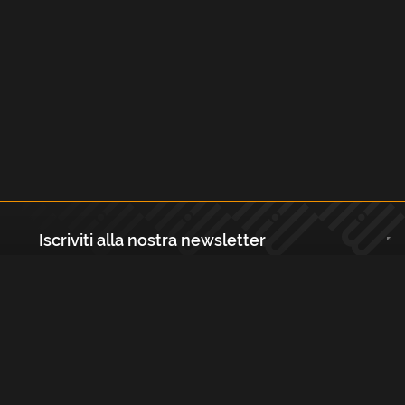
Iscriviti alla nostra newsletter
Registrati
Largo Isabella d'Aragona 1, 20136 - Milano P.IVA e Codice Fiscale:
12111090150 Registro Imprese di Milano, Monza Brianza, Lodi