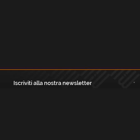
Iscriviti alla nostra newsletter
Registrati
Largo Isabella d'Aragona 1, 20136 - Milano P.IVA e Codice Fiscale:
12111090150 Registro Imprese di Milano, Monza Brianza, Lodi