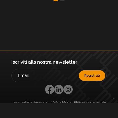
Iscriviti alla nostra newsletter
Registrati
Largo Isabella d'Aragona 1, 20136 - Milano P.IVA e Codice Fiscale:
12111090150 Registro Imprese di Milano, Monza Brianza, Lodi
REA N.: MI - 1529288 Capitale sociale: €10.400,00 i.v.